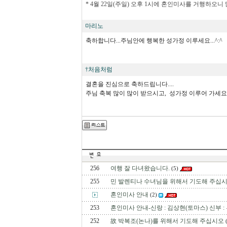
* 4월 22일(주일) 오후 1시에 혼인미사를 거행하오
마리노
축하합니다...주님안에 행복한 성가정 이루세요...^:^
†처음처럼
결혼을 진심으로 축하드립니다....
주님 축복 많이 많이 받으시고, 성가정 이루어 가세요
256
여행 잘 다녀왔습니다.
(5)
255
민 발렌티나 수녀님을 위해서 기도해 주십시
혼인미사 안내
(2)
253
혼인미사 안내-신랑 : 김상현(토마스) 신부 
252
故 박복조(논나)를 위해서 기도해 주십시오