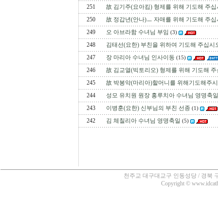
251
故 김기주(요아킴) 형제를 위해 기도해 주십
250
故 정갑년(안나)ㅡ 자매를 위해 기도해 주십
249
오 아브라함 수녀님 부임
(3)
248
김태선(요한) 부친을 위하여 기도해 주십시오
247
장 마리아 수녀님 인사이동
(15)
246
故 김교열(빅토리오) 형제를 위해 기도해 주
245
故 박봉악(마리아)할머니를 위해기도해주시
244
성모 유치원 원장 홍루치아 수녀님 영명축
243
이병훈(요한) 신부님의 부친 선종
(1)
242
김 체칠리아 수녀님 영명축일
(5)
천주교 대구대교구 인동성당 / 경북 구미시 인의동
Copyright © www.idcatho