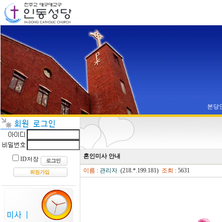
본당
혼인미사 안내
ID저장
이름
:
관리자
(218.*.199.181)
조회
: 5631