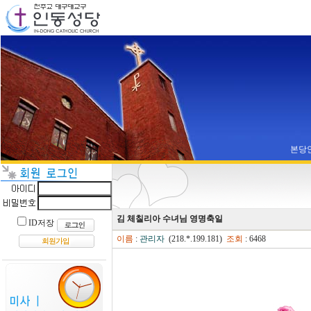
본당
김 체칠리아 수녀님 영명축일
ID저장
이름
:
관리자
(218.*.199.181)
조회
: 6468