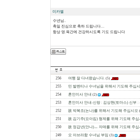
미카엘
수년님..
축일 진심으로 축하 드립니다....
항상 영.육간에 건강하시도록 기도 드립니다
256
여행 잘 다녀왔습니다.
(5)
255
민 발렌티나 수녀님을 위해서 기도해 주십시
254
혼인미사 안내
(2)
253
혼인미사 안내-신랑 : 김상현(토마스) 신부 
252
故 박복조(논나)를 위해서 기도해 주십시오
251
故 김기주(요아킴) 형제를 위해 기도해 주십
250
故 정갑년(안나)ㅡ 자매를 위해 기도해 주십
249
오 아브라함 수녀님 부임
(3)