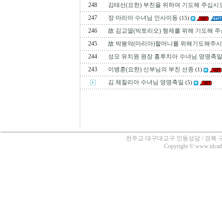
248
김태선(요한) 부친을 위하여 기도해 주십시오
247
장 마리아 수녀님 인사이동
(15)
246
故 김교열(빅토리오) 형제를 위해 기도해 주
245
故 박봉악(마리아)할머니를 위해기도해주시
244
성모 유치원 원장 홍루치아 수녀님 영명축
243
이병훈(요한) 신부님의 부친 선종
(1)
김 체칠리아 수녀님 영명축일
(5)
천주교 대구대교구 인동성당 / 경북 구미시 인의동
Copyright © www.idcatho