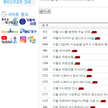
972
10월 식사를 봉헌해 주실 단체
987
10월의 마지막 날 결산보고
(4)
2040
11월 13일(목) 수능일을 앞두고 수험생과 
986
11월 유아세례
1119
11월은 위령성월
1394
11월은 위령성월
1320
11월은 위령성월 미사안내
1372
124위 시복미사 참석 안내
1375
124위 시복미사 참석 예비모임
12월 미사변경 안내
1777
12월 온라인 가정특강 ‘애착의 중요성과 
1125
12월 전례부터 매일미사책을 사용
(1)
444
13일 주일은 성소주일입니다