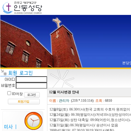
본당
12월 미사변경 안내
ID저장
이름
:
관리자
(219.*.110.114)
조회
: 6810
12월8일(토): 06:30미사(한국 교회의 수호자 원죄
12월24일(월): 06:30(평일미사)/저녁10시(성탄성야미
12월25일(화) 성탄 대축일: 09:00(어린이,청소년미사)-
12월31일(월) 06:30(평일미사)/ 송년미사 없음
2008년1월1일: 07:30/10:30/19:30(미사봉헌)