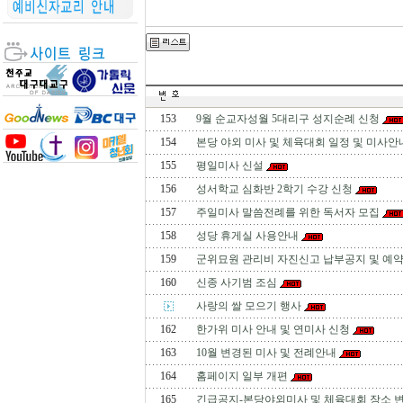
153
9월 순교자성월 5대리구 성지순례 신청
154
본당 야외 미사 및 체육대회 일정 및 미사안
155
평일미사 신설
156
성서학교 심화반 2학기 수강 신청
157
주일미사 말씀전례를 위한 독서자 모집
158
성당 휴게실 사용안내
159
군위묘원 관리비 자진신고 납부공지 및 예약
160
신종 사기범 조심
사랑의 쌀 모으기 행사
162
한가위 미사 안내 및 연미사 신청
163
10월 변경된 미사 및 전례안내
164
홈페이지 일부 개편
165
긴급공지-본당야외미사 및 체육대회 장소 