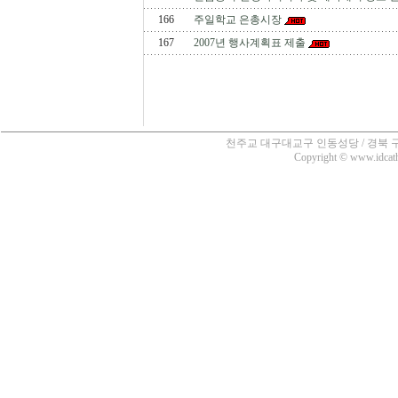
166
주일학교 은총시장
167
2007년 행사계획표 제출
천주교 대구대교구 인동성당 / 경북 구미시 인의동
Copyright © www.idcatho