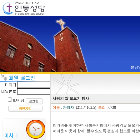
본당
사랑의 쌀 모으기 행사
ID저장
이름
:
관리자
(211.*.162.5)
조회
: 6738
한가위를 맞이하여 사회복지회에서 사랑의쌀 모으기를
어려운 이웃과 함께 할수 있도록 관심과 협조를 바