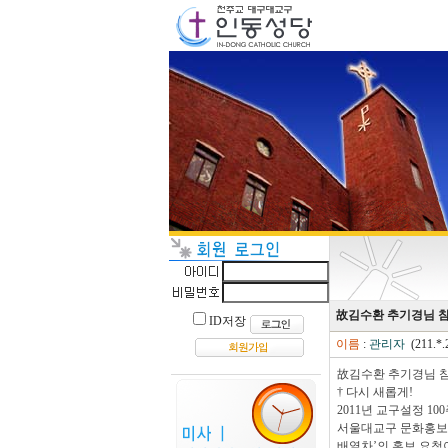
故김수환 추기경님 
ID저장
이름
:
관리자
(211.*.
故김수환 추기경님 
† 다시 새롭게!
2011년 교구설정 10
서울대교구 문화홍보
배열차’의 홍보 요청