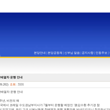
본당안내
|
본당공동체
|
신부님 말씀
|
공지사항
|
인동주보
|
참배열차 운행 안내
26.202)
조회
: 5531
참배열차 운행 안내
0주년, 비전의 해
국에서 코레일 수도권남부지사가 7월부터 운행할 예정인 ‘故김수환 추기경 참
이 있었기에, 우리 교구 신부님들께 참배열차 운행 계획안을 보내드리오니 참조하시기