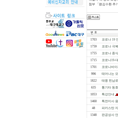
첨부 「故김수환 추기
1703
코로나 19
1759
코로나 극복
1755
코로나 종식
1715
코로나19-
1701
코로나바이러
996
태어나는 모
1822
태풍 힌남로
635
통기타 동호
1053
특강안내
1460
특전미사 
48
파카스탄 지
1348
판공성사 