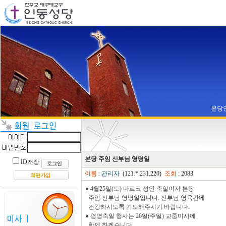
본당
본당 주임 신부님 영명일
ID저장
이름
:
관리자
(121.*.231.220)
조회
: 2083
● 4월25일(토) 마르코 성인 축일이자 본당
주임 신부님 영명일입니다. 신부님 영육간에
건강하시도록 기도해주시기 바랍니다.
● 영명축일 행사는 26일(주일) 교중미사에
함께 하겠습니다.