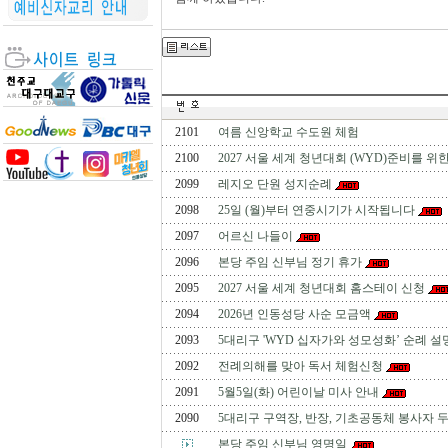
2101
여름 신앙학교 수도원 체험
2100
2027 서울 세계 청년대회 (WYD)준비를 위한
2099
레지오 단원 성지순례
2098
25일 (월)부터 연중시기가 시작됩니다
2097
어르신 나들이
2096
본당 주임 신부님 정기 휴가
2095
2027 서울 세계 청년대회 홈스테이 신청
2094
2026년 인동성당 사순 모금액
2093
5대리구 'WYD 십자가와 성모성화’ 순례 설
2092
전례의해를 맞아 독서 체험신청
2091
5월5일(화) 어린이날 미사 안내
2090
5대리구 구역장, 반장, 기초공동체 봉사자 두
본당 주임 신부님 영명일