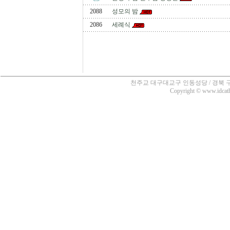
2088
성모의 밤
2086
세례식
천주교 대구대교구 인동성당 / 경북 구미시 인의동
Copyright © www.idcatho