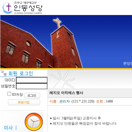
본당
레지오 아치에스 행사
ID저장
이름
:
관리자
(121.*.231.220)
조회
: 1488
● 일시: 3월8일(주일) 교중미사 후
● 레지오 단원들은 빠짐없이 참석 바랍니다.