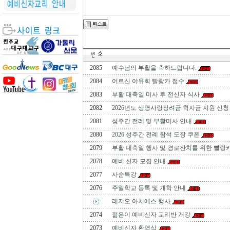
2085
예수님의 부활을 축하드립니다.
2084
어르신 야유회 빨랑카 접수
2083
부활 대축일 미사 후 전신자 식사
2082
2026년도 생명사랑장려금 학자금 지원 신청
2081
성주간 전례 및 부활미사 안내
2080
2026 성주간 전례 참석 도장 쿠폰
2079
부활 대축일 행사 및 경로잔치를 위한 빨랑
2078
예비 신자 모집 안내
2077
사순특강
2076
주일학교 등록 및 개학 안내
레지오 아치에스 행사
2074
젊은이 예비신자 교리반 개강
2073
예비신자 환영식