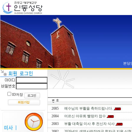
본당
ID저장
2085
예수님의 부활을 축하드립니다.
2084
어르신 야유회 빨랑카 접수
2083
부활 대축일 미사 후 전신자 식사
2082
2026년도 생명사랑장려금 학자금 지원 신청