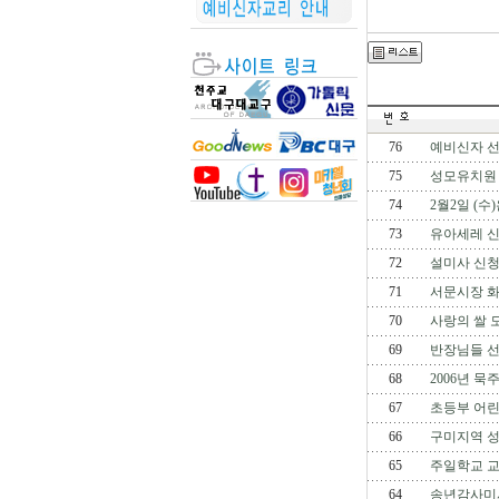
76
예비신자 선
75
성모유치원
74
2월2일 (수
73
유아세레 
72
설미사 신청
71
서문시장 화
70
사랑의 쌀 
69
반장님들 선
68
2006년 묵
67
초등부 어
66
구미지역 
65
주일학교 
64
송년감사미사