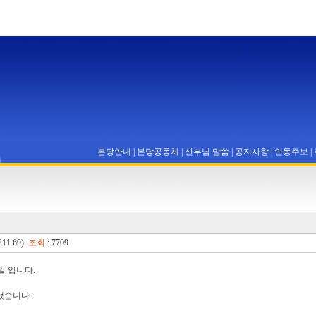
본당안내
|
본당공동체
|
신부님 말씀
|
공지사항
|
인동주보
|
211.69)
조회
: 7709
일 입니다.
냈습니다.