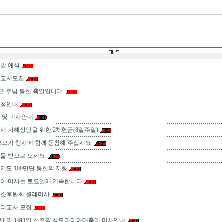
발 예식
 교사모집
)은 주님 봉헌 축일입니다.
신청안내
 및 미사안내
재 피해상인을 위한 2차헌금(8일주일)
모으기 행사에 함께 동참해 주십시요.
물 받으로 오세요.
주기도 100만단 봉헌의 지향
린이 미사는 토요일에 계속합니다
성소후원회 월례미사
교리교사 모집
 및 1월1일 천주의 성모마리아대축일 미사안내